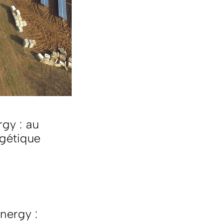
gy : au
rgétique
nergy :