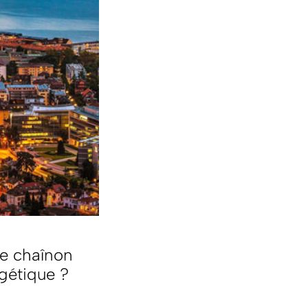
le chaînon
gétique ?