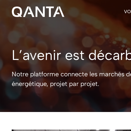
Aller
au
VO
contenu
L’avenir est décar
Notre platforme connecte les marchés des 
énergétique, projet par projet.